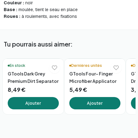
Couleur :
noir
Base :
moulée, tient le seau en place
Roues :
à roulements, avec fixations
Tu pourrais aussi aimer:
En stock
Dernières unités
De
GTools Dark Grey
GTools Four- Finger
GTo
Premium Dirt Separator
Microfiber Applicator
Dre
8,49 €
5,49 €
3,
Ajouter
Ajouter