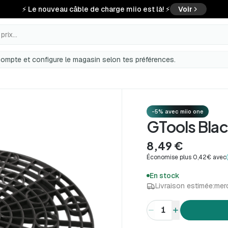
⚡ Le nouveau câble de charge miio est là! ⚡
Voir
rix...
ompte et configure le magasin selon tes préférences.
-5% avec miio one
GTools Blac
8,49 €
Économise plus 0,42€ avec
En stock
Livraison estimée:
merc
1