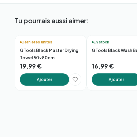
Tu pourrais aussi aimer:
Dernières unités
En stock
GTools Black Master Drying
GTools Black Wash B
Towel 50x80cm
19,99 €
16,99 €
Ajouter
Ajouter