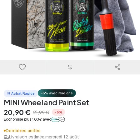
-5% avec miio one
🛒 Achat Rapide
MINI Wheel and Paint Set
20,90 €
21,99 €
−5%
Économise plus 1,03€ avec
Dernières unités
Livraison estimée:
mercredi 12 août