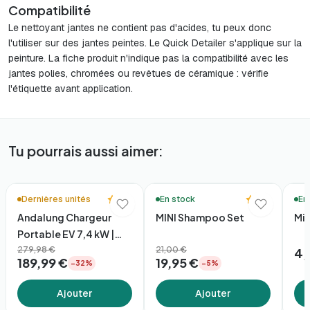
Compatibilité
Le nettoyant jantes ne contient pas d'acides, tu peux donc
l'utiliser sur des jantes peintes. Le Quick Detailer s'applique sur la
peinture. La fiche produit n'indique pas la compatibilité avec les
jantes polies, chromées ou revêtues de céramique : vérifie
l'étiquette avant application.
Tu pourrais aussi aimer:
🚚 Livraison en 48h*
🚚 Livraison en 48h*
🚚 Li
5.0
5.0
Dernières unités
En stock
En
Andalung Chargeur
MINI Shampoo Set
Mic
Portable EV 7,4 kW |
App + Câble 7m
279,98 €
21,00 €
4,
189,99 €
19,95 €
−32%
−5%
Ajouter
Ajouter