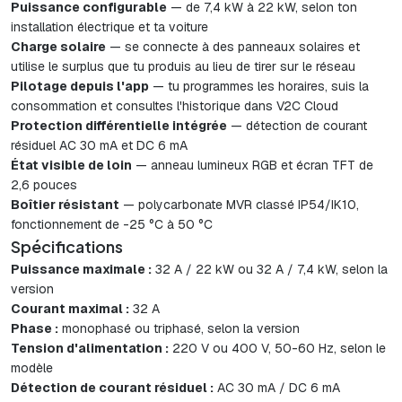
Puissance configurable
— de 7,4 kW à 22 kW, selon ton
installation électrique et ta voiture
Charge solaire
— se connecte à des panneaux solaires et
utilise le surplus que tu produis au lieu de tirer sur le réseau
Pilotage depuis l'app
— tu programmes les horaires, suis la
consommation et consultes l'historique dans V2C Cloud
Protection différentielle intégrée
— détection de courant
résiduel AC 30 mA et DC 6 mA
État visible de loin
— anneau lumineux RGB et écran TFT de
2,6 pouces
Boîtier résistant
— polycarbonate MVR classé IP54/IK10,
fonctionnement de -25 °C à 50 °C
Spécifications
Puissance maximale :
32 A / 22 kW ou 32 A / 7,4 kW, selon la
version
Courant maximal :
32 A
Phase :
monophasé ou triphasé, selon la version
Tension d'alimentation :
220 V ou 400 V, 50-60 Hz, selon le
modèle
Détection de courant résiduel :
AC 30 mA / DC 6 mA