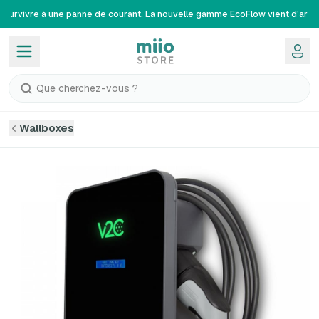
r, survivre à une panne de courant. La nouvelle gamme EcoFlow vient d'arrive
Que cherchez-vous ?
Wallboxes