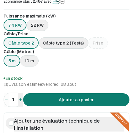
Économise plus 32,48€ avec
Puissance maximale (kW)
7.4 kW
22 kW
Câble/Prise
Câble type 2
Câble type 2 (Tesla)
Prise
Câble (Mètres)
5 m
10 m
En stock
Livraison estimée:
vendredi 28 août
1
Ajouter au panier
GRATUIT
Ajouter une évaluation technique de
l'installation