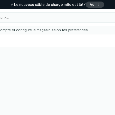
🚗 ✨ Du lavage à la finition — trouvez tout sur miio Store
Voir
rix...
ompte et configure le magasin selon tes préférences.