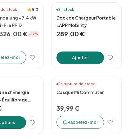
5.0
 de stock
En stock
ndalung – 7,4 kW
Dock de Chargeur Portable
Wi-Fi e RFID
LAPP Mobility
326,00 €
289,00 €
−19%
elez-moi
Ajouter
En rupture de stock
ire d’Énergie
Casque Mi Commuter
 Équilibrage
e de Charge
€
39,99 €
Rappelez-moi
 options