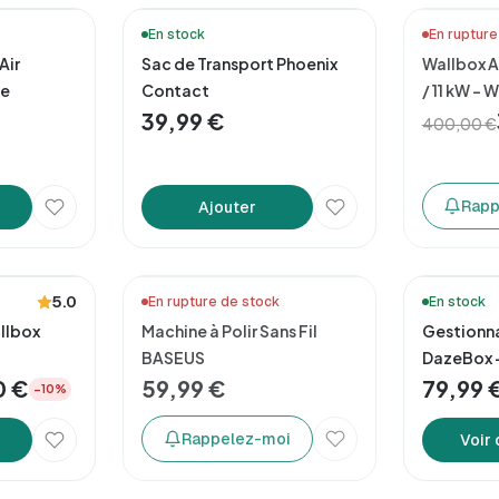
En stock
En rupture
Air
Sac de Transport Phoenix
Wallbox A
le
Contact
/ 11 kW – 
39,99 €
400,00 €
Rapp
Ajouter
5.0
En rupture de stock
En stock
llbox
Machine à Polir Sans Fil
Gestionna
BASEUS
DazeBox –
i/Bluetooth
0 €
59,99 €
Dynamiqu
79,99 
−10%
Rappelez-moi
Voir