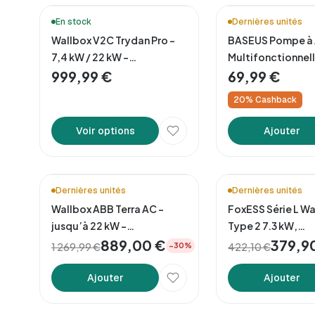
⚡ Nouveauté!
En stock
Dernières unités
Wallbox V2C Trydan Pro –
BASEUS Pompe à 
7,4 kW / 22 kW –
Multifonctionnel
Connectivité Totale
999,99 €
69,99 €
20% Cashback
Voir options
Ajouter
Mobi.e
🚚 Livraison en 48h*
Dernières unités
Dernières unités
Wallbox ABB Terra AC –
FoxESS Série L Wa
jusqu’à 22 kW –
Type 2 7.3 kW,
Connectivité Intelligente
889,00 €
Application/WiF
379,9
1 269,99 €
422,10 €
−30%
Ajouter
Ajouter