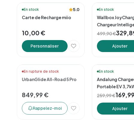
🔥 Meilleures ventes
🔥 Meilleures ventes
5.0
En stock
En stock
Carte de Recharge miio
Wallbox JoyCharge
Chargeur Intellig
10,00 €
329,8
499,90 €
Personnaliser
Ajouter
Ready to Go 🏖️
En rupture de stock
En stock
UrbanGlide All-Road 5 Pro
Andalung Charge
Portable EV 3,7kW
849,99 €
Câble 7m
169,9
259,99 €
Rappelez-moi
Ajouter