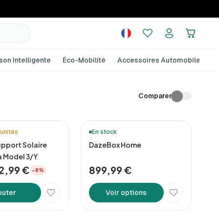
son Intelligente
Éco-Mobilité
Accessoires Automobile
A
Comparer
unités
En stock
pport Solaire
DazeBox Home
a Model 3/Y
2,99 €
899,99 €
−8%
outer
Voir options