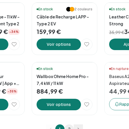
🚚 Livraison e
En stock
2 couleurs
En stock
 – 11 kW –
Câble de Recharge LAPP –
Leather C
ent Type 2
Type 2 EV
Strong
9 €
159,99 €
3
35,99 €
−34%
Voir options
Aj
En stock
En rupture
ur
Wallbox Ohme Home Pro –
Baseus A2
 | App +
7,4 kW / 11 kW
Aspirateu
9 €
884,99 €
44,99 
−35%
Rapp
Voir options