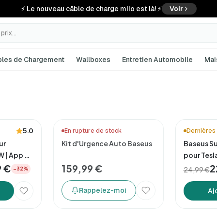
⚡ Le nouveau câble de charge miio est là! ⚡
Voir
rix...
bles de Chargement
Wallboxes
Entretien Automobile
Mai
⚡ Nouveauté!
5.0
En rupture de stock
Dernières 
ur
Kit d'Urgence Auto Baseus
Baseus Su
W | App +
pour Tesl
9 €
159,99 €
2
24,99 €
−32%
Rappelez-moi
Aj