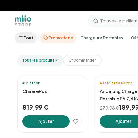
Trouvez le meilleur p
Tout
Promotions
Chargeurs Portables
Câ
Tous les produits
Commander
🚚 Livraison en 48h*
En stock
Dernières unités
Ohme ePod
Andalung Charge
Portable EV 7,4 k
819,99 €
Câble 7m
189,9
279,98 €
Ajouter
Ajouter