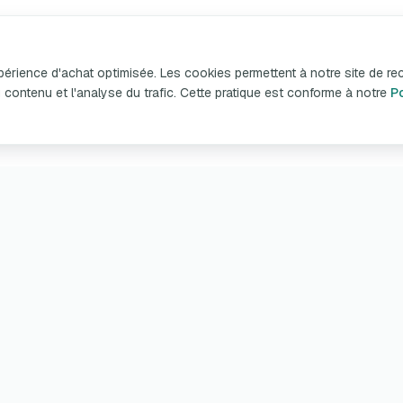
xpérience d'achat optimisée. Les cookies permettent à notre site de re
n du contenu et l'analyse du trafic. Cette pratique est conforme à notre
Po
duits et Services
Service client
rgeurs Portables
Mon compte