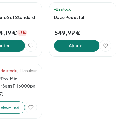
n 48h*
En stock
are Set Standard
Daze Pedestal
4,19 €
549,99 €
−5%
outer
Ajouter
 de stock
1 couleur
Pro: Mini
r Sans Fil 6000pa
€
elez-moi