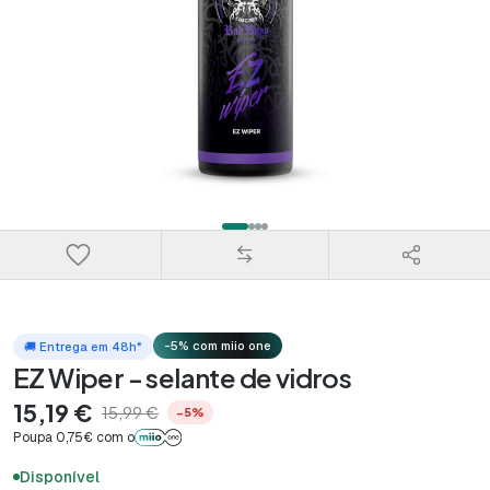
-5% com miio one
🚚 Entrega em 48h*
EZ Wiper - selante de vidros
15,19 €
15,99 €
−5%
Poupa 0,75€ com o
Disponível