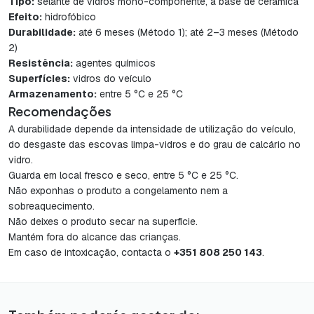
Tipo:
selante de vidros mono-componente, à base de cerâmica
Efeito:
hidrofóbico
Durabilidade:
até 6 meses (Método 1); até 2–3 meses (Método
2)
Resistência:
agentes químicos
Superfícies:
vidros do veículo
Armazenamento:
entre 5 °C e 25 °C
Recomendações
A durabilidade depende da intensidade de utilização do veículo,
do desgaste das escovas limpa-vidros e do grau de calcário no
vidro.
Guarda em local fresco e seco, entre 5 °C e 25 °C.
Não exponhas o produto a congelamento nem a
sobreaquecimento.
Não deixes o produto secar na superfície.
Mantém fora do alcance das crianças.
Em caso de intoxicação, contacta o
+351 808 250 143
.