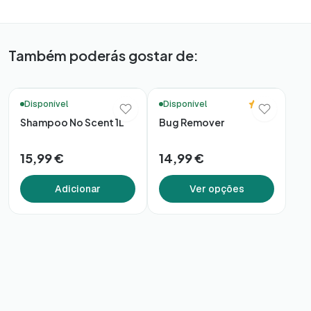
Também poderás gostar de:
🚚 Entrega em 48h*
🚚 Entrega em 48h*
4.0
Disponível
Disponível
Shampoo No Scent 1L
Bug Remover
15,99 €
14,99 €
Adicionar
Ver opções