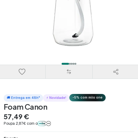
-5% com miio one
🚚 Entrega em 48h*
⚡ Novidade!
Foam Canon
57,49 €
Poupa 2,87€ com o