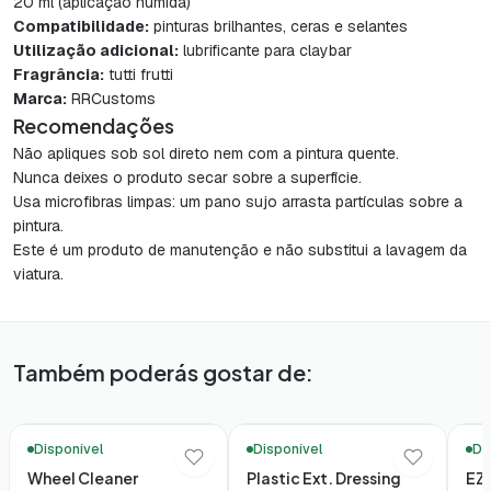
20 ml (aplicação húmida)
Compatibilidade:
pinturas brilhantes, ceras e selantes
Utilização adicional:
lubrificante para claybar
Fragrância:
tutti frutti
Marca:
RRCustoms
Recomendações
Não apliques sob sol direto nem com a pintura quente.
Nunca deixes o produto secar sobre a superfície.
Usa microfibras limpas: um pano sujo arrasta partículas sobre a
pintura.
Este é um produto de manutenção e não substitui a lavagem da
viatura.
Também poderás gostar de:
🚚 Entrega em 48h*
🚚 Entrega em 48h*
🚚 En
Disponível
Disponível
Di
Wheel Cleaner
Plastic Ext. Dressing
EZ 