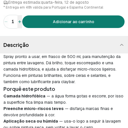
Entrega estimada:
quarta-feira, 12 de agosto
* Entrega em 48h válida para Portugal e Espanha Continental
1
Adicionar ao carrinho
Descrição
Spray pronto a usar, em frasco de 500 ml, para manutenção da
pintura entre lavagens. Dá brilho, toque escorregadio e uma
camada hidrofóbica, e ajuda a disfarçar micro-riscos ligeiros.
Funciona em pinturas brilhantes, sobre ceras e selantes, e
também como lubrificante para claybar.
Porquê este produto
Camada hidrofóbica
— a água forma gotas e escorre, por isso
a superfície fica limpa mais tempo.
Preenche micro-riscos leves
— disfarça marcas finas e
devolve profundidade à cor.
Aplicação seca ou húmida
— usa-o logo a seguir à lavagem
ou sobre pintura seca, sem voltar a lavar o carro.