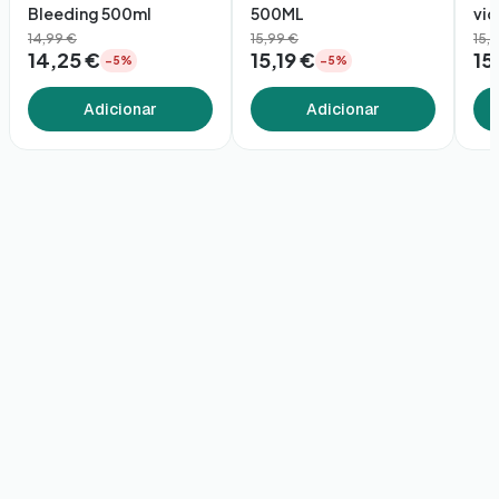
Bleeding 500ml
500ML
vid
14,99 €
15,99 €
15,
14,25 €
15,19 €
15
−5%
−5%
Adicionar
Adicionar