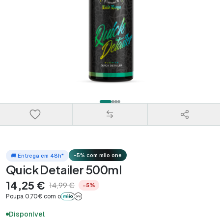
-5% com miio one
🚚 Entrega em 48h*
Quick Detailer 500ml
14,25 €
14,99 €
−5%
Poupa 0,70€ com o
Disponível