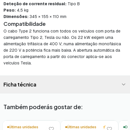
Deteção de corrente residual:
Tipo B
Peso:
4,5 kg
Dimensões:
345 × 155 × 110 mm
Compatibilidade
O cabo Type 2 funciona com todos os veículos com porta de
carregamento Tipo 2, Tesla ou não. Os 22 kW exigem uma
alimentação trifásica de 400 V; numa alimentação monofásica
de 220 V a potência fica mais baixa. A abertura automática da
porta de carregamento a partir do conector aplica-se aos
veículos Tesla.
Ficha técnica
Também poderás gostar de:
🚚 Entrega em 48h*
🚚 En
5.0
Últimas unidades
Últimas unidades
Di