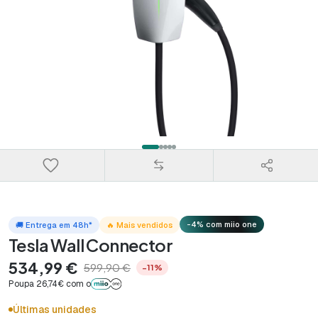
-4% com miio one
🚚 Entrega em 48h*
🔥 Mais vendidos
Tesla Wall Connector
534,99 €
599,90 €
−11%
Poupa 26,74€ com o
Últimas unidades