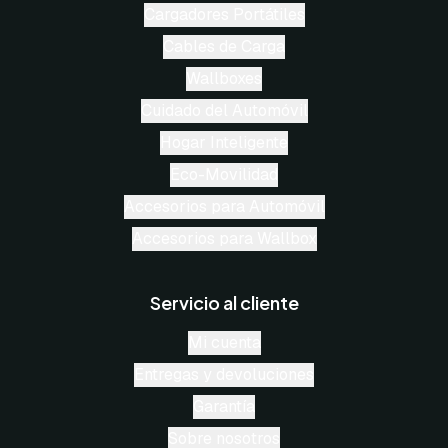
Cargadores Portátiles
Cables de Carga
Wallboxes
Cuidado del Automóvil
Hogar Inteligente
Eco-Movilidad
Accesorios para Automóvil
Accesorios para Wallbox
Servicio al cliente
Mi cuenta
Entregas y devoluciones
Garantía
Sobre nosotros