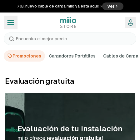
Ver
⚡ ¡El nuevo cable de carga miio ya está aquí! ⚡
Encuentra el mejor precio...
Promociones
Cargadores Portátiles
Cables de Carga
Evaluación gratuita
Evaluación de tu instalación
miio ofrece
¡evaluación gratuita!