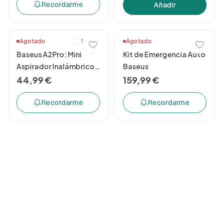
Recordarme
Añadir
Agotado
1 color
Agotado
Baseus A2Pro: Mini
Kit de Emergencia Auto
Aspirador Inalámbrico
Baseus
6000pa
44,99 €
159,99 €
Recordarme
Recordarme