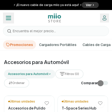
Ver
⚡ ¡El nuevo cable de carga miio ya está aquí! ⚡
Encuentra el mejor precio...
Promociones
Cargadores Portátiles
Cables de Carga
Accesorios para Automóvil | miio
Accesorios para Automóvil
Encontra os acessórios para automóvel que fazem a diferenç
Accesorios para Automóvil
Filtros (0)
Comparar
Ordenar
Últimas unidades
Últimas unidades
Accesorios de Pulido
T-Space Series Hub