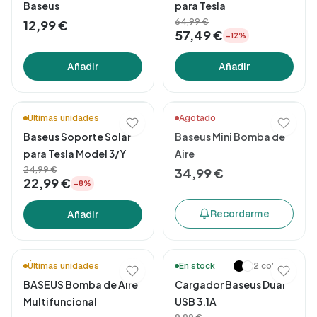
Baseus
para Tesla
64,99 €
12,99 €
57,49 €
−12%
Añadir
Añadir
⚡ ¡Novedad!
Últimas unidades
Agotado
Baseus Soporte Solar
Baseus Mini Bomba de
para Tesla Model 3/Y
Aire
24,99 €
34,99 €
22,99 €
−8%
Recordarme
Añadir
🔥 Más vendidos
Últimas unidades
En stock
2 colores
BASEUS Bomba de Aire
Cargador Baseus Dual
Multifuncional
USB 3.1A