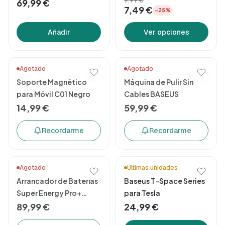
9,99 €
69,99 €
7,49 €
−25%
Añadir
Ver opciones
Agotado
Agotado
Soporte Magnético
Máquina de Pulir Sin
para Móvil C01 Negro
Cables BASEUS
14,99 €
59,99 €
Recordarme
Recordarme
Agotado
Últimas unidades
Arrancador de Baterías
Baseus T-Space Series
Super Energy Pro+
para Tesla
1200A
89,99 €
24,99 €