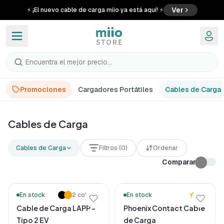
Ver
⚡ ¡El nuevo cable de carga miio ya está aquí! ⚡
Encuentra el mejor precio...
Promociones
Cargadores Portátiles
Cables de Carga
Cables de Carga para Coche Eléctrico
Cables de Carga
Explora a gama de cabos de carregamento para veículos el
Cables de Carga
Filtros (0)
Ordenar
Comparar
🔥 Más vendidos
5.0
En stock
2 colores
En stock
Cable de Carga LAPP –
Phoenix Contact Cable
Tipo 2 EV
de Carga