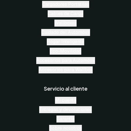
Cargadores Portátiles
Cables de Carga
Wallboxes
Cuidado del Automóvil
Hogar Inteligente
Eco-Movilidad
Accesorios para Automóvil
Accesorios para Wallbox
Servicio al cliente
Mi cuenta
Entregas y devoluciones
Garantía
Sobre nosotros