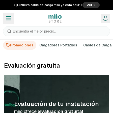
Ver
⚡ ¡El nuevo cable de carga miio ya está aquí! ⚡
Encuentra el mejor precio...
Promociones
Cargadores Portátiles
Cables de Carga
Evaluación gratuita
Evaluación de tu instalación
miio ofrece
¡evaluación gratuita!