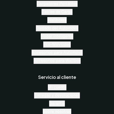
Cargadores Portátiles
Cables de Carga
Wallboxes
Cuidado del Automóvil
Hogar Inteligente
Eco-Movilidad
Accesorios para Automóvil
Accesorios para Wallbox
Servicio al cliente
Mi cuenta
Entregas y devoluciones
Garantía
Sobre nosotros