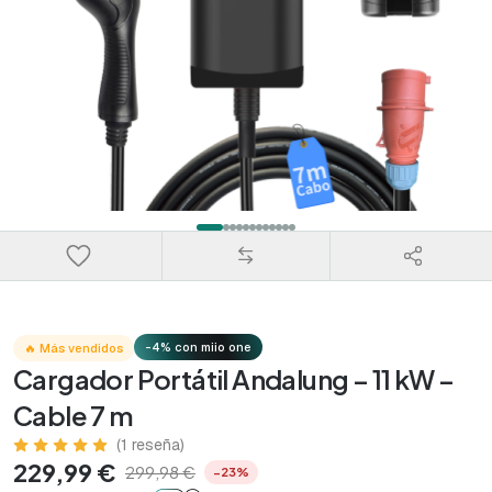
-4% con miio one
🔥 Más vendidos
Cargador Portátil Andalung – 11 kW –
Cable 7 m
(1 reseña)
229,99 €
299,98 €
−23%