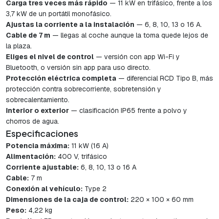
Carga tres veces más rápido
— 11 kW en trifásico, frente a los
3,7 kW de un portátil monofásico.
Ajustas la corriente a la instalación
— 6, 8, 10, 13 o 16 A.
Cable de 7 m
— llegas al coche aunque la toma quede lejos de
la plaza.
Eliges el nivel de control
— versión con app Wi-Fi y
Bluetooth, o versión sin app para uso directo.
Protección eléctrica completa
— diferencial RCD Tipo B, más
protección contra sobrecorriente, sobretensión y
sobrecalentamiento.
Interior o exterior
— clasificación IP65 frente a polvo y
chorros de agua.
Especificaciones
Potencia máxima:
11 kW (16 A)
Alimentación:
400 V, trifásico
Corriente ajustable:
6, 8, 10, 13 o 16 A
Cable:
7 m
Conexión al vehículo:
Type 2
Dimensiones de la caja de control:
220 × 100 × 60 mm
Peso:
4,22 kg