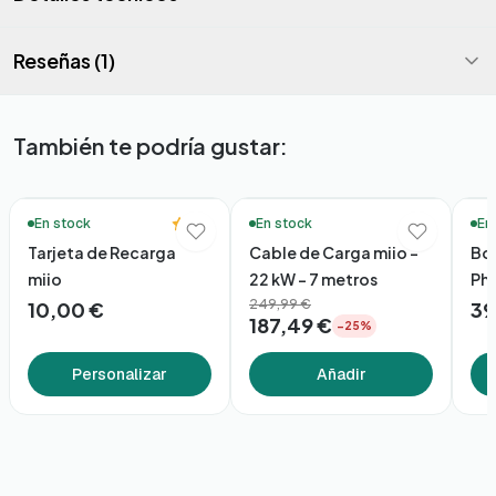
Reseñas (1)
También te podría gustar:
🔥 Más vendidos
🚚 Entrega en 48h*
5.0
En stock
En stock
En
Tarjeta de Recarga
Cable de Carga miio –
Bol
miio
22 kW – 7 metros
Ph
249,99 €
10,00 €
39
187,49 €
−25%
Personalizar
Añadir