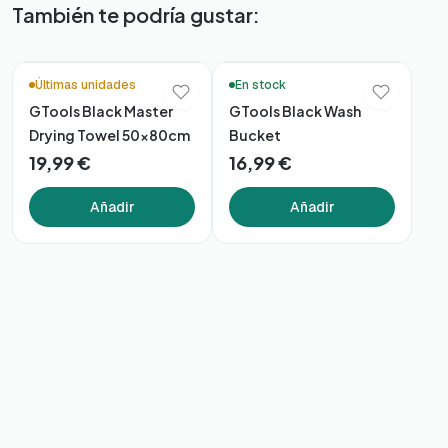
También te podría gustar:
Últimas unidades
En stock
GTools Black Master
GTools Black Wash
Drying Towel 50x80cm
Bucket
19,99 €
16,99 €
Añadir
Añadir