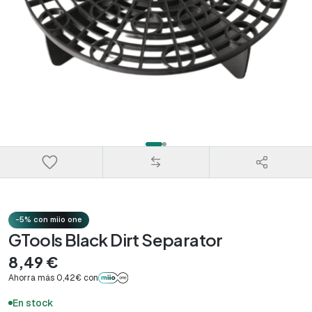
-5% con miio one
GTools Black Dirt Separator
8,49 €
Ahorra más 0,42€ con
En stock