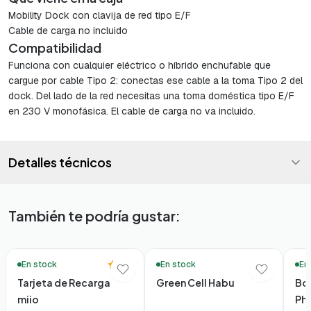
Mobility Dock con clavija de red tipo E/F
Cable de carga no incluido
Compatibilidad
Funciona con cualquier eléctrico o híbrido enchufable que
cargue por cable Tipo 2: conectas ese cable a la toma Tipo 2 del
dock. Del lado de la red necesitas una toma doméstica tipo E/F
en 230 V monofásica. El cable de carga no va incluido.
Detalles técnicos
También te podría gustar:
⚡ ¡Novedad!
5.0
En stock
En stock
En
Tarjeta de Recarga
Green Cell Habu
Bol
miio
Ph