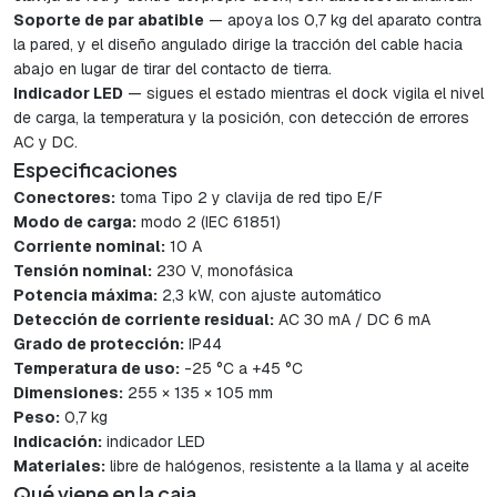
Soporte de par abatible
— apoya los 0,7 kg del aparato contra
la pared, y el diseño angulado dirige la tracción del cable hacia
abajo en lugar de tirar del contacto de tierra.
Indicador LED
— sigues el estado mientras el dock vigila el nivel
de carga, la temperatura y la posición, con detección de errores
AC y DC.
Especificaciones
Conectores:
toma Tipo 2 y clavija de red tipo E/F
Modo de carga:
modo 2 (IEC 61851)
Corriente nominal:
10 A
Tensión nominal:
230 V, monofásica
Potencia máxima:
2,3 kW, con ajuste automático
Detección de corriente residual:
AC 30 mA / DC 6 mA
Grado de protección:
IP44
Temperatura de uso:
-25 °C a +45 °C
Dimensiones:
255 × 135 × 105 mm
Peso:
0,7 kg
Indicación:
indicador LED
Materiales:
libre de halógenos, resistente a la llama y al aceite
Qué viene en la caja