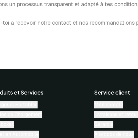
sons un processus transparent et adapté à tes conditio
-toi à recevoir notre contact et nos recommandations p
duits et Services
Service client
rgeurs Portables
Mon compte
les de Chargement
Livraisons et retou
lboxes
Garantie
retien Automobile
À propos de nous