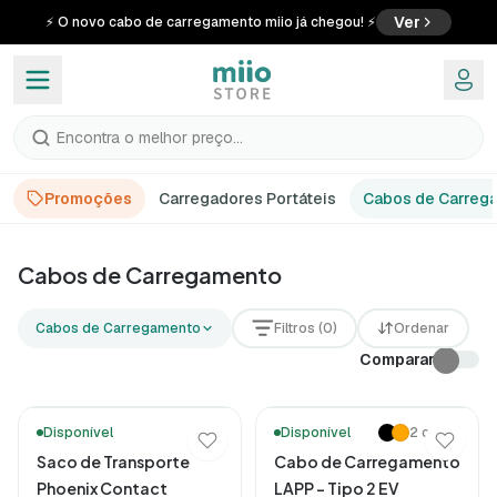
Ver
⚡ O novo cabo de carregamento miio já chegou! ⚡
Encontra o melhor preço...
Promoções
Carregadores Portáteis
Cabos de Carreg
Cabos de Carregamento para Carro El
Cabos de Carregamento
Explora a gama de cabos de carregamento para veículos el
Cabos de Carregamento
Filtros (0)
Ordenar
Comparar
Disponível
Disponível
2 cores
Saco de Transporte
Cabo de Carregamento
Phoenix Contact
LAPP – Tipo 2 EV