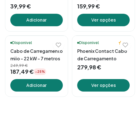
39,99 €
159,99 €
Adicionar
Ver opções
🚚 Entrega em 48h*
🔥 Mais vendidos
5.0
Disponível
Disponível
Cabo de Carregamento
Phoenix Contact Cabo
miio – 22 kW – 7 metros
de Carregamento
249,99 €
279,98 €
187,49 €
−25%
Adicionar
Ver opções