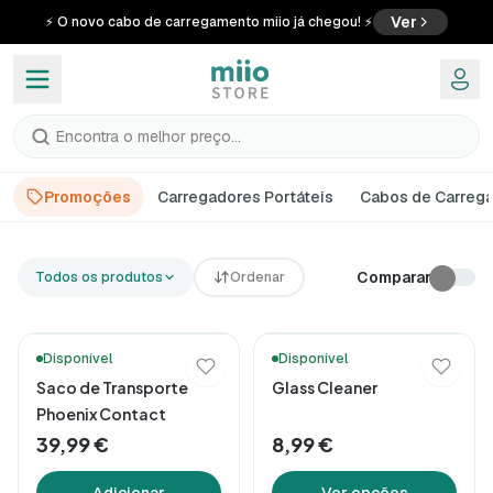
Ver
⚡ O novo cabo de carregamento miio já chegou! ⚡
Encontra o melhor preço...
Promoções
Carregadores Portáteis
Cabos de Carreg
Comparar
Todos os produtos
Ordenar
🚚 Entrega em 48h*
Disponível
Disponível
Saco de Transporte
Glass Cleaner
Phoenix Contact
39,99 €
8,99 €