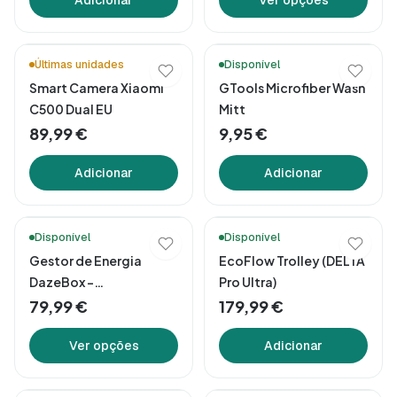
Adicionar
Ver opções
Últimas unidades
Disponível
Smart Camera Xiaomi
GTools Microfiber Wash
C500 Dual EU
Mitt
89,99 €
9,95 €
Adicionar
Adicionar
Disponível
Disponível
Gestor de Energia
EcoFlow Trolley (DELTA
DazeBox –
Pro Ultra)
Balanceamento
79,99 €
179,99 €
Dinâmico de Carga
Ver opções
Adicionar