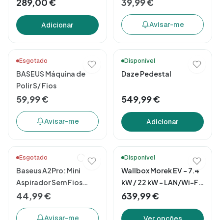
289,00 €
39,99 €
Avisar-me
Adicionar
Esgotado
Disponível
BASEUS Máquina de
Daze Pedestal
Polir S/ Fios
59,99 €
549,99 €
Avisar-me
Adicionar
Mobi.e
Esgotado
1 cor
Disponível
Baseus A2Pro: Mini
Wallbox Morek EV – 7.4
Aspirador Sem Fios
kW / 22 kW – LAN/Wi-Fi
6000pa
& Premium 4G
44,99 €
639,99 €
Avisar-me
Ver opções