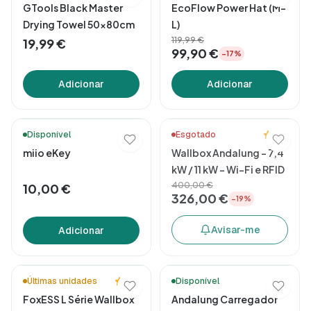
GTools Black Master
EcoFlow Power Hat (M-
Drying Towel 50x80cm
L)
119,99 €
19,99 €
99,90 €
−17%
Adicionar
Adicionar
⚡ Novidade!
5.0
Disponível
Esgotado
miio eKey
Wallbox Andalung – 7,4
kW / 11 kW – Wi-Fi e RFID
400,00 €
10,00 €
326,00 €
−19%
Avisar-me
Adicionar
🚚 Entrega em 48h*
Ready to Go 🏖️
5.0
Últimas unidades
Disponível
FoxESS L Série Wallbox
Andalung Carregador