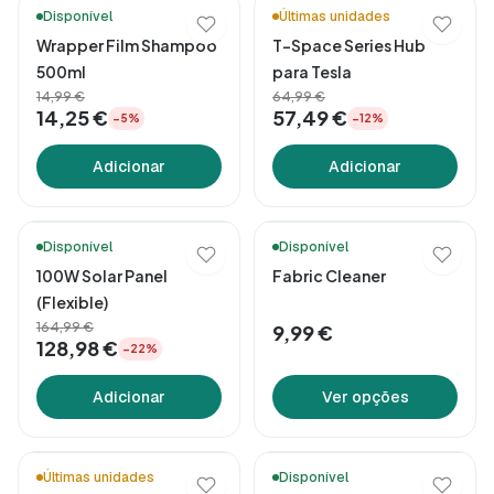
🚚 Entrega em 48h*
Disponível
Últimas unidades
Wrapper Film Shampoo
T-Space Series Hub
500ml
para Tesla
14,99 €
64,99 €
14,25 €
57,49 €
−5%
−12%
Adicionar
Adicionar
🚚 Entrega em 48h*
Disponível
Disponível
100W Solar Panel
Fabric Cleaner
(Flexible)
164,99 €
9,99 €
128,98 €
−22%
Adicionar
Ver opções
Últimas unidades
Disponível