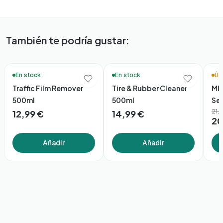
También te podría gustar:
🚚 Entrega en 48h*
🚚 Entrega en 48h*
🛒 C
En stock
En stock
Úl
Traffic Film Remover
Tire & Rubber Cleaner
MIN
500ml
500ml
Se
21,
12,99 €
14,99 €
20
Añadir
Añadir